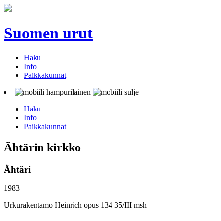
Suomen urut
Haku
Info
Paikkakunnat
Haku
Info
Paikkakunnat
Ähtärin kirkko
Ähtäri
1983
Urkurakentamo Heinrich opus 134 35/III msh