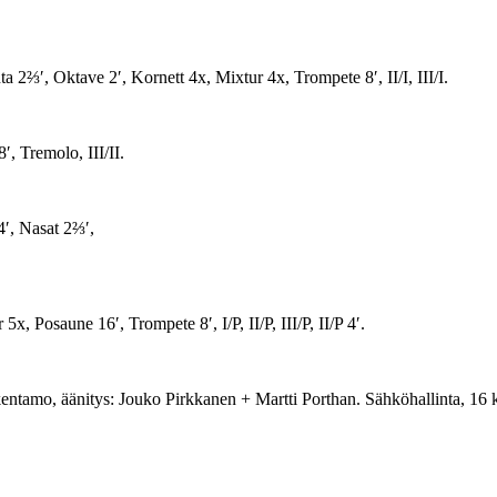
ta 2⅔′, Oktave 2′, Kornett 4x, Mixtur 4x, Trompete 8′, II/I, III/I.
′, Tremolo, III/II.
4′, Nasat 2⅔′,
, Posaune 16′, Trompete 8′, I/P, II/P, III/P, II/P 4′.
kentamo, äänitys: Jouko Pirkkanen + Martti Porthan. Sähköhallinta, 1