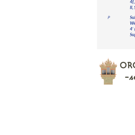
4f,
II,
Su
P
Wei
4′ 
Su