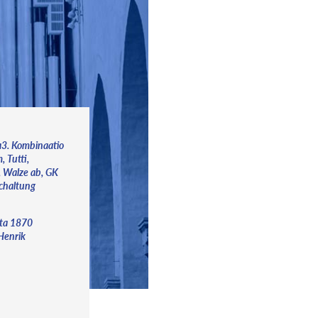
/a3. Kombinaatio
, Tutti,
, Walze ab, GK
chaltung
sta 1870
 Henrik