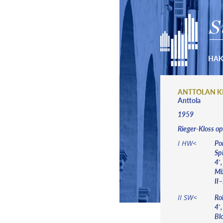
S
HA
ANTTOLAN K
Anttola
1959
Rieger-Kloss o
Po
I HW<
Spi
4′
Mix
II–
Roh
II SW<
4′,
Blo