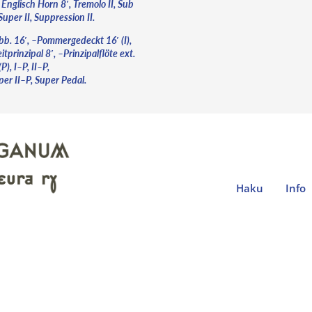
 Englisch Horn 8′, Tremolo II, Sub
 Super II, Suppression II.
bb. 16′, –Pommergedeckt 16′ (I),
tprinzipal 8′, –Prinzipalflöte ext.
(P), I–P, II–P,
per II–P, Super Pedal.
Haku
Info