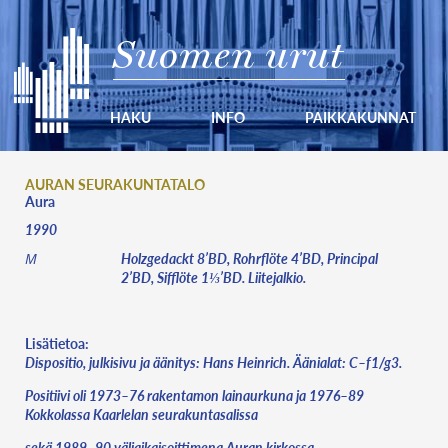
Suomen urut
HAKU
INFO
PAIKKAKUNNAT
AURAN SEURAKUNTATALO
Aura
1990
Holzgedackt 8’BD, Rohrflöte 4’BD, Principal
M
2’BD, Sifflöte 1⅓’BD. Liitejalkio.
Lisätietoa:
Dispositio, julkisivu ja äänitys: Hans Heinrich. Äänialat: C–f1/g3.
Positiivi oli 1973–76 rakentamon lainaurkuna ja 1976–89
Kokkolassa Kaarlelan seurakuntasalissa
sekä 1989–90 väliaikaisoittimena Auran kirkossa.