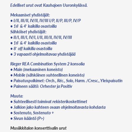
Edelliset urut ovat Kauhajoen Uuronkylässä.
Mekaaniset yhdistäjät:
• I/II, III/II, IV/II, IV/III I/P, II/P, III/P, IV/P
• 16′ & 4′ kaikilla osastoilla
Sähköiset yhdistäjät:
• II/I, III/I, IV/I, I/II, III/II, IV/II, IV/III
• 16′ & 4′ kaikilla osastoilla
• 8′ off kaikilla osastoilla
• 3 vapaasti ohjelmoitavaa yhdistäjää
Rieger REA Combination System 2 konsolia
• Main (mekaaninen koneisto)
• Mobile (sähköinen suhteellinen koneisto)
• Paisutuspolkimet: Orch., Réc., Solo, Harm. /Cresc., Yleispaisutin
• Paineen säätö: Orhester ja Positiv
Muuta:
• Suhteellisesti toimivat rekisterikoskettimet
• Jalkion jako kahteen osaan ohjelmoitavasta kohdasta
• Sostenuto, Sostenuto +
• Sivun kääntö (P>)
Musiikkitalon konserttisalin urut