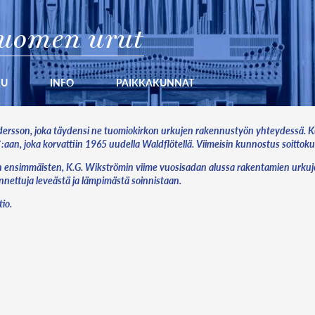
uomen urut
KU
INFO
PAIKKAKUNNAT
ndersson, joka täydensi ne tuomiokirkon urkujen rakennustyön yhteydessä. 
 8′:aan, joka korvattiin 1965 uudella Waldflötellä. Viimeisin kunnostus soit
irkon ensimmäisten, K.G. Wikströmin viime vuosisadan alussa rakentamien urkuj
nnettuja leveästä ja lämpimästä soinnistaan.
io.