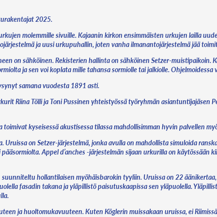
urakentajat 2025.
urkujen molemmille sivuille. Kajaanin kirkon ensimmäisten urkujen lailla uud
tojärjestelmä ja uusi urkupuhallin, joten vanha ilmanantojärjestelmä jää toim
n on sähköinen. Rekisterien hallinta on sähköinen Setzer-muistipaikoin. Kolm
iolta ja sen voi koplata mille tahansa sormiolle tai jalkiolle. Ohjelmoidessa voi
 pysynyt samana vuodesta 1891 asti.
it Riina Tölli ja Toni Pussinen yhteistyössä työryhmän asiantuntijajäsen P
 toimivat kyseisessä akustisessa tilassa mahdollisimman hyvin palvellen myös 
a. Uruissa on Setzer-järjestelmä, jonka avulla on mahdollista simuloida ransk
sä pääsormiolta. Appel d’anches -järjestelmän sijaan urkurilla on käytössään ki
iteltu hollantilaisen myöhäisbarokin tyyliin. Uruissa on 22 äänikertaa, joist
puolella fasadin takana ja yläpillistö paisutuskaapissa sen yläpuolella. Yläpil
lla.
teen ja huoltomukavuuteen. Kuten Köglerin muissakaan uruissa, ei Riimissä ole