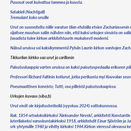
Puuosat ovat kuivattua tammea ja kuusta.
Satakieli (Nachtigall)
Tremulant koko uruille
Urut on suunniteltu niille varatun tilan ehdoilla etsien Zachariassenin 
sijaitsee muuhun saliin nähden niin, että kaksi urkujen sivuista on sal
fasadista tulee kirkon arkkitehtuurin mukaisesti moderni.
Näissä uruissa soi kaksikymmentä Pyhän Laurin kirkon vanhojen Zacharia
Tikkurilan kirkko saa urut ja carillonin
Paisutuskaappia varten uruissa on kaksi paisutuspedaalia erikseen pilli
Professori Richard Faltinin kotiurut, jotka perikunta myi Kouvolan se
Pneumaattinen koneisto; Tutti; osa pilleistä paisutuskaapissa.
Urkujen kuvaus (siba.fi)
Urut eivät ole kirjoitushetkellä (syyskuu 2024) soittokunnossa.
Rak. 1854 ortodoksikirkoksi ’Aleksander Nevski’, arkkitehti Konstanti
luterilaiseksi varuskuntakirkoksi 1918, arkkitehdit Einar Sjöström ja J
srk-yhtymälle 1960 ja vihitty kirkoksi 1964.Kirkon vieressä olevassa ke