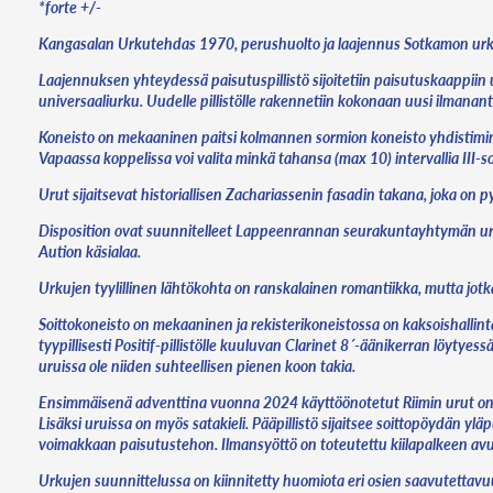
*forte +/-
Kangasalan Urkutehdas 1970, perushuolto ja laajennus Sotkamon urk
Laajennuksen yhteydessä paisutuspillistö sijoitetiin paisutuskaappiin 
universaaliurku. Uudelle pillistölle rakennetiin kokonaan uusi ilmanan
Koneisto on mekaaninen paitsi kolmannen sormion koneisto yhdistiminee
Vapaassa koppelissa voi valita minkä tahansa (max 10) intervallia III-sorm
Urut sijaitsevat historiallisen Zachariassenin fasadin takana, joka on
Disposition ovat suunnitelleet Lappeenrannan seurakuntayhtymän urkur
Aution käsialaa.
Urkujen tyylillinen lähtökohta on ranskalainen romantiikka, mutta jotka
Soittokoneisto on mekaaninen ja rekisterikoneistossa on kaksoishallint
tyypillisesti Positif-pillistölle kuuluvan Clarinet 8´-äänikerran löytyes
uruissa ole niiden suhteellisen pienen koon takia.
Ensimmäisenä adventtina vuonna 2024 käyttöönotetut Riimin urut on suunn
Lisäksi uruissa on myös satakieli. Pääpillistö sijaitsee soittopöydän ylä
voimakkaan paisutustehon. Ilmansyöttö on toteutettu kiilapalkeen avu
Urkujen suunnittelussa on kiinnitetty huomiota eri osien saavutettavuu