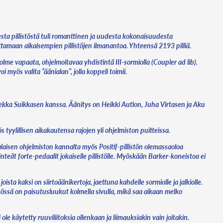
esta pillistöstä tuli romanttinen ja uudesta kokonaisuudesta
ittamaan aikaisempien pillistöjen ilmanantoa. Yhteensä 2193 pilliä.
e vapaata, ohjelmoitavaa yhdistintä III-sormiolla (Coupler ad lib).
 myös valita ”äänialan”, jolla koppeli toimii.
ekka Suikkasen kanssa. Äänitys on Heikki Aution, Juha Virtasen ja Aku
tyylillisen aikakautensa rajojen yli ohjelmiston puitteissa.
alaisen ohjelmiston kannalta myös Positif-pillistön olemassaoloa
inteät forte-pedaalit jokaiselle pillistölle. Myöskään Barker-koneistoa ei
a kaksi on siirtoäänikertoja, jaettuna kahdelle sormiolle ja jalkiolle.
listössä on paisutusluukut kolmella sivulla, mikä saa aikaan melko
 käytetty ruuviliitoksia ollenkaan ja liimauksiakin vain joitakin.