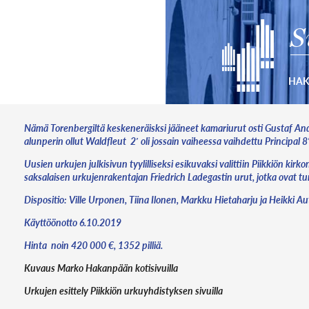
S
HA
Nämä Torenbergiltä keskeneräisksi jääneet kamariurut osti Gustaf A
alunperin ollut Waldfleut 2′ oli jossain vaiheessa vaihdettu Principal
Uusien urkujen julkisivun tyylilliseksi esikuvaksi valittiin Piikkiön k
saksalaisen urkujenrakentajan Friedrich Ladegastin urut, jotka ovat tu
Dispositio: Ville Urponen, Tiina Ilonen, Markku Hietaharju ja Heikki Aut
Käyttöönotto 6.10.2019
Hinta noin 420 000 €, 1352 pilliä.
Kuvaus Marko Hakanpään kotisivuilla
Urkujen esittely Piikkiön urkuyhdistyksen sivuilla