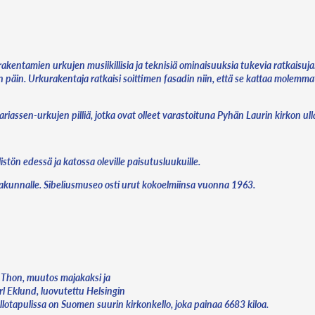
rakentamien urkujen musiikillisia ja teknisiä ominaisuuksia tukevia ratkaisuja
iin päin. Urkurakentaja ratkaisi soittimen fasadin niin, että se kattaa molemm
ssen-urkujen pilliä, jotka ovat olleet varastoituna Pyhän Laurin kirkon ulla
stön edessä ja katossa oleville paisutusluukuille.
urakunnalle. Sibeliusmuseo osti urut kokoelmiinsa vuonna 1963.
n Thon, muutos majakaksi ja
arl Eklund, luovutettu Helsingin
llotapulissa on Suomen suurin kirkonkello, joka painaa 6683 kiloa.