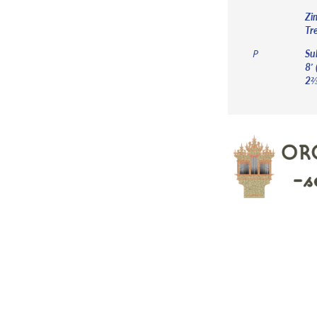
Zi
Tr
Sub
P
8′ 
2⅔′