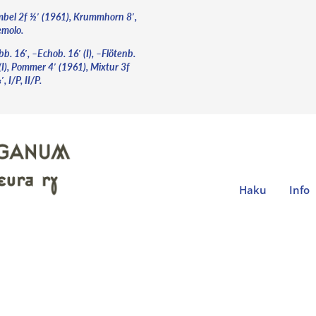
mbel 2f ½′ (1961), Krummhorn 8′,
emolo.
b. 16′, –Echob. 16′ (I), –Flötenb.
(I), Pommer 4′ (1961), Mixtur 3f
, I/P, II/P.
Haku
Info