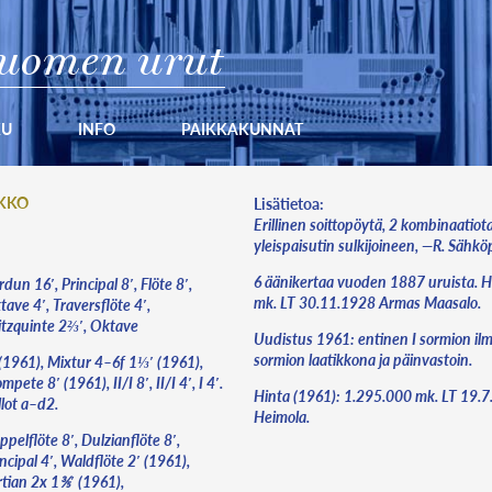
uomen urut
KU
INFO
PAIKKAKUNNAT
RKKO
Lisätietoa:
Erillinen soittopöytä, 2 kombinaatiota
yleispaisutin sulkijoineen, —R. Sähkö
6 äänikertaa vuoden 1887 uruista. 
dun 16′, Principal 8′, Flöte 8′,
mk. LT 30.11.1928 Armas Maasalo.
ave 4′, Traversflöte 4′,
itzquinte 2⅔′, Oktave
Uudistus 1961: entinen I sormion ilm
sormion laatikkona ja päinvastoin.
 (1961), Mixtur 4–6f 1⅓′ (1961),
mpete 8′ (1961), II/I 8′, II/I 4′, I 4′.
Hinta (1961): 1.295.000 mk. LT 19.7
lot a–d2.
Heimola.
pelflöte 8′, Dulzianflöte 8′,
ncipal 4′, Waldflöte 2′ (1961),
rtian 2x 1⅗′ (1961),