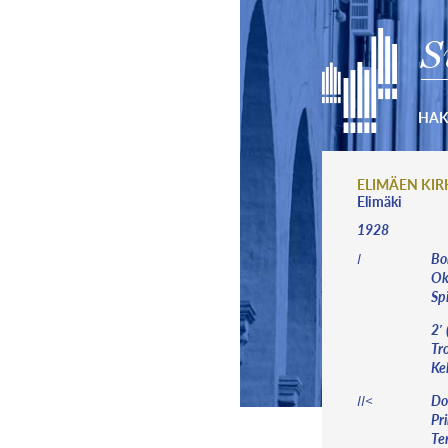
S
HA
ELIMÄEN KI
Elimäki
1928
Bor
I
Okt
Sp
2′
Tro
Kel
Dop
II<
Pri
Te