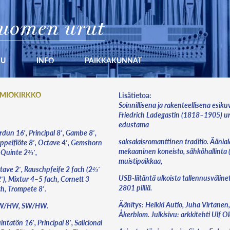
uomen urut
KU
INFO
PAIKKAKUNNAT
MIOKIRKKO
Lisätietoa:
Soinnillisena ja rakenteellisena esik
Friedrich Ladegastin (1818–1905) u
edustama
rdun 16′, Principal 8′, Gambe 8′,
saksalaisromanttinen traditio. Äänia
ppelflöte 8′, Octave 4′, Gemshorn
mekaaninen koneisto, sähköhallinta
, Quinte 2⅔′,
muistipaikkaa,
tave 2′, Rauschpfeife 2 fach (2⅔′
USB-liitäntä ulkoista tallennusvälinet
′), Mixtur 4–5 fach, Cornett 3
2801 pilliä.
ch, Trompete 8′.
Äänitys: Heikki Autio, Juha Virtanen
/HW, SW/HW.
Åkerblom. Julkisivu: arkkitehti Ulf O
ntatön 16′, Principal 8′, Salicional