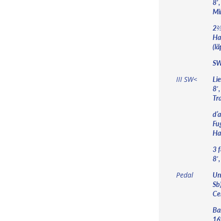
8′,
Mi
2⅔′
Ha
(lä
S
Li
III SW<
8′,
Tra
d’
Fug
Ha
3 
8′
Un
Pedal
Sb)
Cel
Ba
16