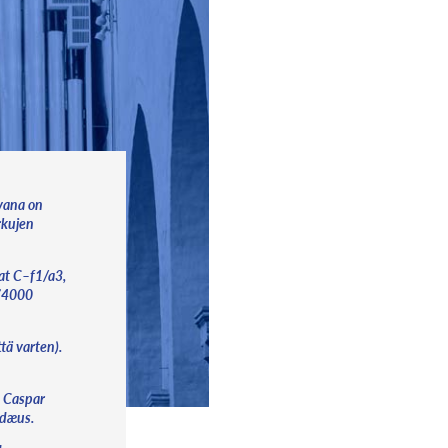
uvana on
rkujen
lat C–f1/a3,
 (4000
tä varten).
, Caspar
ldæus.