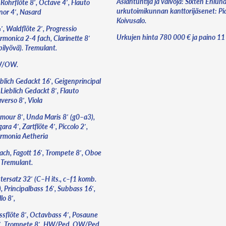
Asiantuntija ja valvoja: Sixten Enlund
 Rohrflöte 8′, Octave 4′, Flauto
urkutoimikunnan kanttorijäsenet: Pia
nor 4′, Nasard
Koivusalo.
, Waldflöte 2′, Progressio
Urkujen hinta 780 000 € ja paino 11
rmonica 2-4 fach, Clarinette 8′
pilyövä). Tremulant.
W/OW.
eblich Gedackt 16′, Geigenprincipal
 Lieblich Gedackt 8′, Flauto
verso 8′, Viola
amour 8′, Unda Maris 8′ (g0–a3),
ara 4′, Zartflöte 4′, Piccolo 2′,
rmonia Aetheria
fach, Fagott 16′, Trompete 8′, Oboe
, Tremulant.
tersatz 32′ (C–H its., c–f1 komb.
, Principalbass 16′, Subbass 16′,
lo 8′,
ssflöte 8′, Octavbass 4′, Posaune
′, Trompete 8′. HW/Ped, OW/Ped,