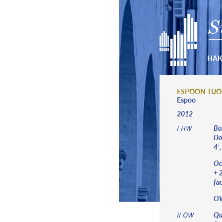
S
HA
ESPOON TUO
Espoo
2012
Bo
I HW
Do
4′
Oc
+ 2
fa
OW
Qui
II OW