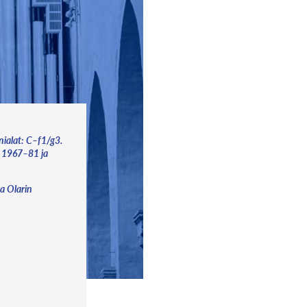
nialat: C–f1/g3.
a 1967–81 ja
sa Olarin