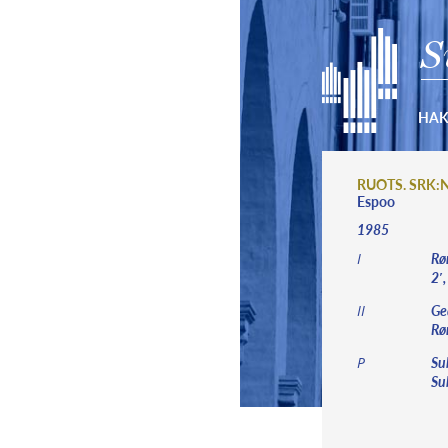
S
HA
RUOTS. SRK:
Espoo
1985
Rør
I
2′,
Ge
II
Rør
Su
P
Sub