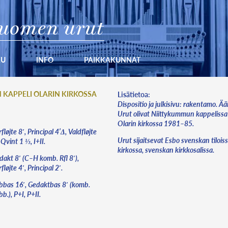
uomen urut
KU
INFO
PAIKKAKUNNAT
N KAPPELI OLARIN KIRKOSSA
Lisätietoa:
Dispositio ja julkisivu: rakentamo. Ää
Urut olivat Niittykummun kappeliss
Olarin kirkossa 1981–85.
fløjte 8′, Principal 4’Δ, Valdfløjte
Urut sijaitsevat Esbo svenskan tilois
 Qvint 1 ⅓, I+II.
kirkossa, svenskan kirkkosalissa.
dakt 8′ (C–H komb. Rfl 8′),
fløjte 4′, Principal 2′.
bbas 16′, Gedaktbas 8′ (komb.
b.), P+I, P+II.