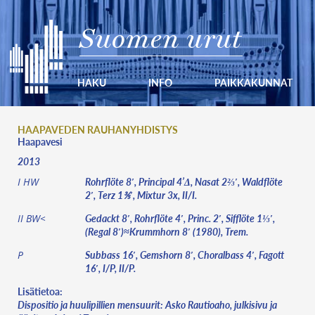
Suomen urut
HAKU
INFO
PAIKKAKUNNAT
HAAPAVEDEN RAUHANYHDISTYS
Haapavesi
2013
Rohrflöte 8′, Principal 4’Δ, Nasat 2⅔′, Waldflöte
I HW
2′, Terz 1⅗′, Mixtur 3x, II/I.
Gedackt 8′, Rohrflöte 4′, Princ. 2′, Sifflöte 1⅓′,
II BW<
(Regal 8′)≈Krummhorn 8′ (1980), Trem.
Subbass 16′, Gemshorn 8′, Choralbass 4′, Fagott
P
16′, I/P, II/P.
Lisätietoa:
Dispositio ja huulipillien mensuurit: Asko Rautioaho, julkisivu ja