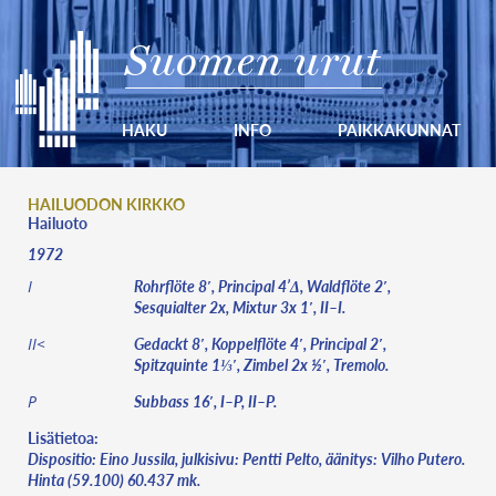
Suomen urut
HAKU
INFO
PAIKKAKUNNAT
HAILUODON KIRKKO
Hailuoto
1972
Rohrflöte 8′, Principal 4’Δ, Waldflöte 2′,
I
Sesquialter 2x, Mixtur 3x 1′, II–I.
Gedackt 8′, Koppelflöte 4′, Principal 2′,
II<
Spitzquinte 1⅓′, Zimbel 2x ½′, Tremolo.
Subbass 16′, I–P, II–P.
P
Lisätietoa:
Dispositio: Eino Jussila, julkisivu: Pentti Pelto, äänitys: Vilho Putero.
Hinta (59.100) 60.437 mk.