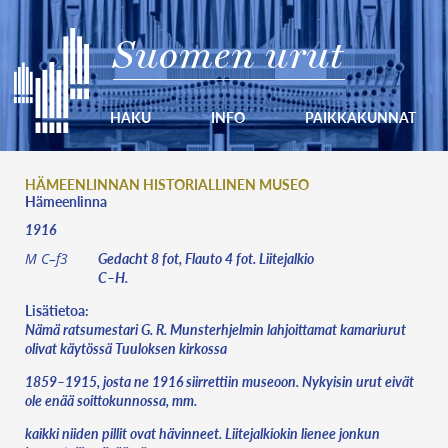
Suomen urut
HAKU
INFO
PAIKKAKUNNAT
HÄMEENLINNAN HISTORIALLINEN MUSEO
Hämeenlinna
1916
Gedacht 8 fot, Flauto 4 fot. Liitejalkio
M C–f3
C–H.
Lisätietoa:
Nämä ratsumestari G. R. Munsterhjelmin lahjoittamat kamariurut
olivat käytössä Tuuloksen kirkossa
1859–1915, josta ne 1916 siirrettiin museoon. Nykyisin urut eivät
ole enää soittokunnossa, mm.
kaikki niiden pillit ovat hävinneet. Liitejalkiokin lienee jonkun