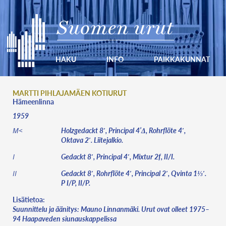
Suomen urut
HAKU
INFO
PAIKKAKUNNAT
MARTTI PIHLAJAMÄEN KOTIURUT
Hämeenlinna
1959
Holzgedackt 8′, Principal 4’Δ, Rohrflöte 4′,
M<
Oktava 2′. Liitejalkio.
Gedackt 8′, Principal 4′, Mixtur 2f, II/I.
I
Gedackt 8′, Rohrflöte 4′, Principal 2′, Qvinta 1⅓′.
II
P I/P, II/P.
Lisätietoa:
Suunnittelu ja äänitys: Mauno Linnanmäki. Urut ovat olleet 1975–
94 Haapaveden siunauskappelissa