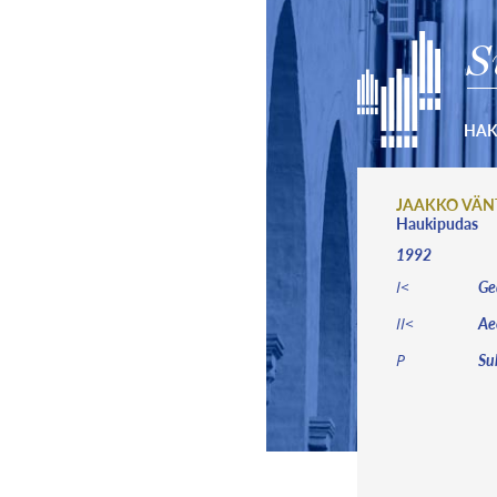
S
HA
JAAKKO VÄN
Haukipudas
1992
Ged
I<
Aeo
II<
Sub
P