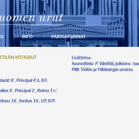
uomen urut
KU
INFO
PAIKKAKUNNAT
TTILÄN KOTIURUT
Lisätietoa:
Suunnittelu: P. Vänttilä, julkisivu: Ja
Pillit Töölön ja Ylikiimingin uruista.
ackt 8′, Principal 4’Δ, II/I.
line 8′, Principal 2′, Kvinta 1⅓′.
bass 16′, Sordun 16′, I/P, II/P.