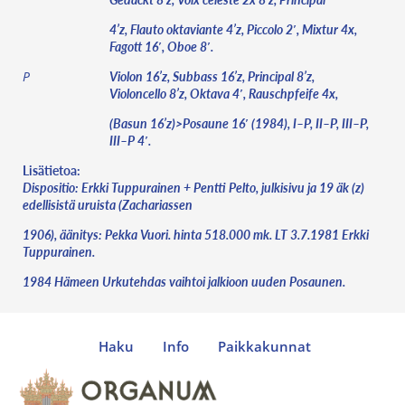
4’z, Flauto oktaviante 4’z, Piccolo 2′, Mixtur 4x,
Fagott 16′, Oboe 8′.
Violon 16’z, Subbass 16’z, Principal 8’z,
P
Violoncello 8’z, Oktava 4′, Rauschpfeife 4x,
(Basun 16’z)>Posaune 16′ (1984), I–P, II–P, III–P,
III–P 4′.
Lisätietoa:
Dispositio: Erkki Tuppurainen + Pentti Pelto, julkisivu ja 19 äk (z)
edellisistä uruista (Zachariassen
1906), äänitys: Pekka Vuori. hinta 518.000 mk. LT 3.7.1981 Erkki
Tuppurainen.
1984 Hämeen Urkutehdas vaihtoi jalkioon uuden Posaunen.
Haku
Info
Paikkakunnat