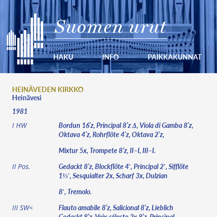
Suomen urut
HAKU
INFO
PAIKKAKUNNAT
HEINÄVEDEN KIRKKO
Heinävesi
1981
Bordun 16’z, Principal 8’z Δ, Viola di Gamba 8’z,
I HW
Oktava 4’z, Rohrflöte 4’z, Oktava 2’z,
Mixtur 5x, Trompete 8’z, II–I, III–I.
Gedackt 8’z, Blockflöte 4′, Principal 2′, Sifflöte
II Pos.
1⅓′, Sesquialter 2x, Scharf 3x, Dulzian
8′, Tremolo.
Flauto amabile 8’z, Salicional 8’z, Lieblich
III SW<
Gedackt 8’z, Voix céleste 2x 8’z, Principal