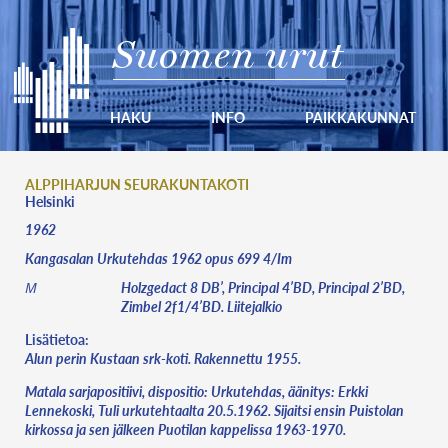
Suomen urut
HAKU
INFO
PAIKKAKUNNAT
ALPPIHARJUN SEURAKUNTAKOTI
Helsinki
1962
Kangasalan Urkutehdas 1962 opus 699 4/Im
Holzgedact 8 DB’, Principal 4’BD, Principal 2’BD,
M
Zimbel 2f1/4’BD. Liitejalkio
Lisätietoa:
Alun perin Kustaan srk-koti. Rakennettu 1955.
Matala sarjapositiivi, dispositio: Urkutehdas, äänitys: Erkki
Lennekoski, Tuli urkutehtaalta 20.5.1962. Sijaitsi ensin Puistolan
kirkossa ja sen jälkeen Puotilan kappelissa 1963-1970.