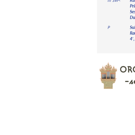
Ku
III SW<
Pri
Ses
Dul
Sub
P
Rau
4′,