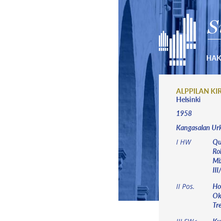
S
HA
ALPPILAN KI
Helsinki
1958
Kangasalan Urk
Qu
I HW
Roh
Mix
III/
Hol
II Pos.
Okt
Tre