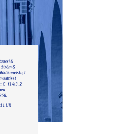
Raussi &
o Ström &
umaattiset
at: C–f1/a3, 2
ava
y 6.4.1958.
011 UR