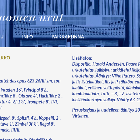
uomen urut
KU
INFO
PAIKKAKUNNAT
RKKO
Lisätietoa:
Dispositio: Harald Andersén, Paavo 
urkutehdas Julkisivu: arkkitehti Keij
urkutehdas. Äänitys: Vilho Putero. Sähkökoneisto, I
utehdas opus 623 26/III sm, spn
ja IIs listelaatikot, IIIs ja P sähköpne
laatikot, erillinen soittopöytä, äänial
intaden 16′, Principal 8’Δ,
kombinaatiota, Tutti, —R, —Z, asetelt
rflöte 8′, Oktave 4′, Flachflöte 2′,
kieliäänikertojen sulkija. Vihitt
tur 4–6f 1⅓′, Trompete 8′, II/I,
I.
Peruskorjaus ja uudelleen äänitys 2
Virtanen.
zged. 8′, Spitzfl. 4’Δ, Koppelfl. 2′,
ave 1′, Zimbel 3f ½′, Regal 8′,
molo, III/II.