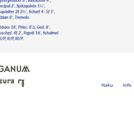
pfergedackt 8′, Blockflöte 4′,
ncipal 2′, Spitzquinte 1⅓′,
quialter 2f 2⅔′, Scharf 4–5f 1′,
zian 8′, Tremolo.
bass 16′, Princ. 8’Δ, Ged. 8′,
schpf. 4f 2′, Fagott 16′, Schalmei
 I/P, II/P, III/P.
Haku
Info