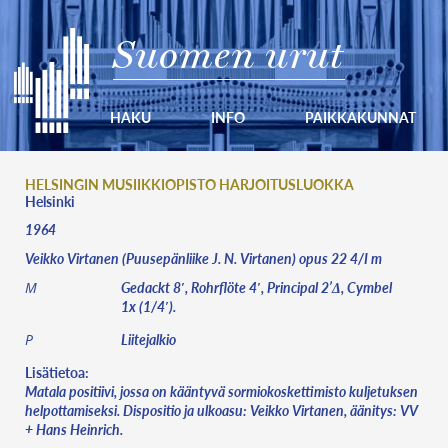
Suomen urut
HAKU
INFO
PAIKKAKUNNAT
HELSINGIN MUSIIKKIOPISTO HARJOITUSLUOKKA
Helsinki
1964
Veikko Virtanen (Puusepänliike J. N. Virtanen) opus 22 4/I m
Gedackt 8′, Rohrflöte 4′, Principal 2’Δ, Cymbel
M
1x (1/4′).
Liitejalkio
P
Lisätietoa:
Matala positiivi, jossa on kääntyvä sormiokoskettimisto kuljetuksen
helpottamiseksi. Dispositio ja ulkoasu: Veikko Virtanen, äänitys: VV
+ Hans Heinrich.