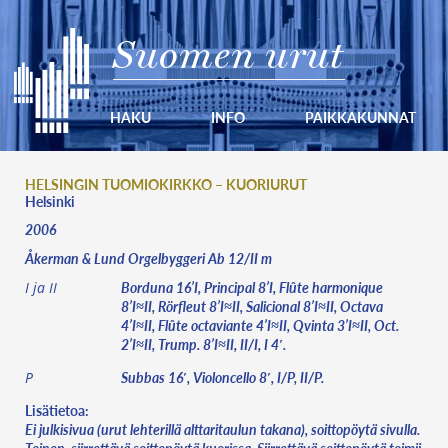
Suomen urut
HAKU
INFO
PAIKKAKUNNAT
HELSINGIN TUOMIOKIRKKO – KUORIURUT
Helsinki
2006
Åkerman & Lund Orgelbyggeri Ab 12/II m
Borduna 16’I, Principal 8’I, Flûte harmonique
I ja II
8’I≈II, Rörfleut 8’I≈II, Salicional 8’I≈II, Octava
4’I≈II, Flûte octaviante 4’I≈II, Qvinta 3’I≈II, Oct.
2’I≈II, Trump. 8’I≈II, II/I, I 4′.
Subbas 16′, Violoncello 8′, I/P, II/P.
P
Lisätietoa:
Ei julkisivua (urut lehterillä alttaritaulun takana), soittopöytä sivulla.