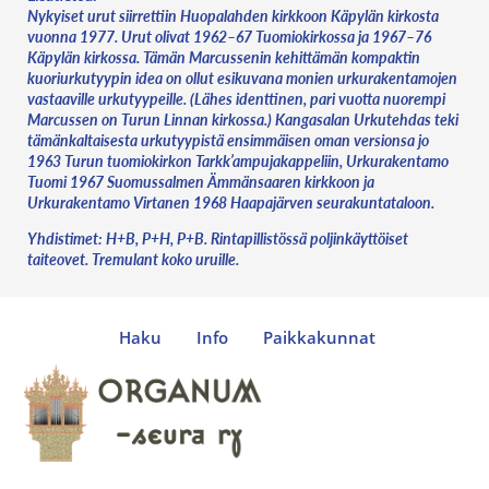
Nykyiset urut siirrettiin Huopalahden kirkkoon Käpylän kirkosta
vuonna 1977. Urut olivat 1962–67 Tuomiokirkossa ja 1967–76
Käpylän kirkossa. Tämän Marcussenin kehittämän kompaktin
kuoriurkutyypin idea on ollut esikuvana monien urkurakentamojen
vastaaville urkutyypeille. (Lähes identtinen, pari vuotta nuorempi
Marcussen on Turun Linnan kirkossa.) Kangasalan Urkutehdas teki
tämänkaltaisesta urkutyypistä ensimmäisen oman versionsa jo
1963 Turun tuomiokirkon Tarkk’ampujakappeliin, Urkurakentamo
Tuomi 1967 Suomussalmen Ämmänsaaren kirkkoon ja
Urkurakentamo Virtanen 1968 Haapajärven seurakuntataloon.
Yhdistimet: H+B, P+H, P+B. Rintapillistössä poljinkäyttöiset
taiteovet. Tremulant koko uruille.
Haku
Info
Paikkakunnat