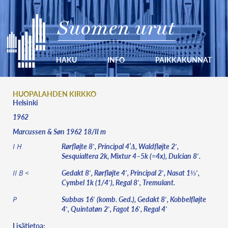
Suomen urut
HAKU
INFO
PAIKKAKUNNAT
HUOPALAHDEN KIRKKO
Helsinki
1962
Marcussen & Søn 1962 18/II m
Rørfløjte 8′, Principal 4’Δ, Waldfløjte 2′,
I H
Sesquialtera 2k, Mixtur 4–5k (=4x), Dulcian 8′.
Gedakt 8′, Rørfløjte 4′, Principal 2′, Nasat 1⅓′,
II B <
Cymbel 1k (1/4′), Regal 8′, Tremulant.
Subbas 16′ (komb. Ged.), Gedakt 8′, Kobbelfløjte
P
4′, Quintatøn 2′, Fagot 16′, Regal 4′
Lisätietoa: