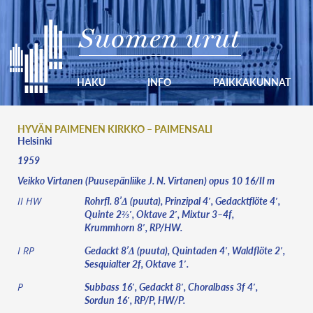
Suomen urut
HAKU
INFO
PAIKKAKUNNAT
HYVÄN PAIMENEN KIRKKO – PAIMENSALI
Helsinki
1959
Veikko Virtanen (Puusepänliike J. N. Virtanen) opus 10 16/II m
Rohrfl. 8’Δ (puuta), Prinzipal 4′, Gedacktflöte 4′,
II HW
Quinte 2⅔′, Oktave 2′, Mixtur 3–4f,
Krummhorn 8′, RP/HW.
Gedackt 8’Δ (puuta), Quintaden 4′, Waldflöte 2′,
I RP
Sesquialter 2f, Oktave 1′.
Subbass 16′, Gedackt 8′, Choralbass 3f 4′,
P
Sordun 16′, RP/P, HW/P.