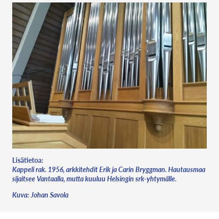
Lisätietoa:
Kappeli rak. 1956, arkkitehdit Erik ja Carin Bryggman. Hautausmaa
sijaitsee Vantaalla, mutta kuuluu Helsingin srk-yhtymälle.
Kuva: Johan Savola