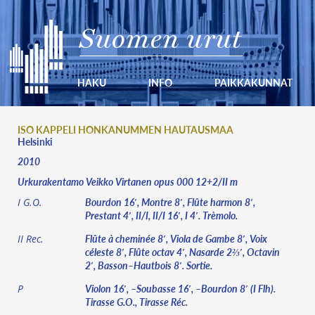
Suomen urut
HAKU
INFO
PAIKKAKUNNAT
ISO KAPPELI HONKANUMMEN HAUTAUSMAA
Helsinki
2010
Urkurakentamo Veikko Virtanen opus 000 12+2/II m
Bourdon 16′, Montre 8′, Flûte harmon 8′,
I G.O.
Prestant 4′, II/I, II/I 16′, I 4′. Trèmolo.
Flûte à cheminée 8′, Viola de Gambe 8′, Voix
II Rec.
céleste 8′, Flûte octav 4′, Nasarde 2⅔′, Octavin
2′, Basson–Hautbois 8′. Sortie.
Violon 16′, –Soubasse 16′, –Bourdon 8′ (I Flh).
P
Tirasse G.O., Tirasse Réc.