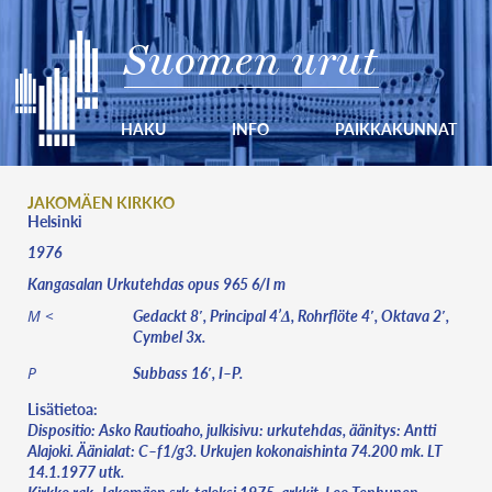
Suomen urut
HAKU
INFO
PAIKKAKUNNAT
JAKOMÄEN KIRKKO
Helsinki
1976
Kangasalan Urkutehdas opus 965 6/I m
Gedackt 8′, Principal 4’Δ, Rohrflöte 4′, Oktava 2′,
M <
Cymbel 3x.
Subbass 16′, I–P.
P
Lisätietoa:
Dispositio: Asko Rautioaho, julkisivu: urkutehdas, äänitys: Antti
Alajoki. Äänialat: C–f1/g3. Urkujen kokonaishinta 74.200 mk. LT
14.1.1977 utk.