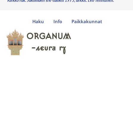
Kirkko rak. Jakomäen srk-taloksi 1975, arkkit. Leo Tenhunen.
Haku
Info
Paikkakunnat