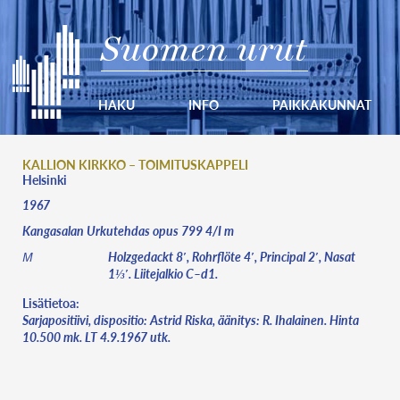
Suomen urut
HAKU
INFO
PAIKKAKUNNAT
KALLION KIRKKO – TOIMITUSKAPPELI
Helsinki
1967
Kangasalan Urkutehdas opus 799 4/I m
Holzgedackt 8′, Rohrflöte 4′, Principal 2′, Nasat
M
1⅓′. Liitejalkio C–d1.
Lisätietoa:
Sarjapositiivi, dispositio: Astrid Riska, äänitys: R. Ihalainen. Hinta
10.500 mk. LT 4.9.1967 utk.