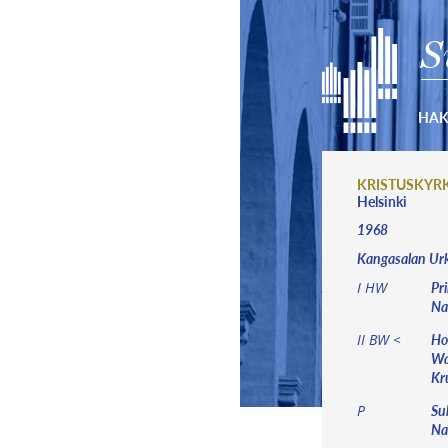
S
HA
KRISTUSKYR
Helsinki
1968
Kangasalan Ur
Pri
I HW
Nas
Hol
II BW <
Wa
Kr
Su
P
Nac