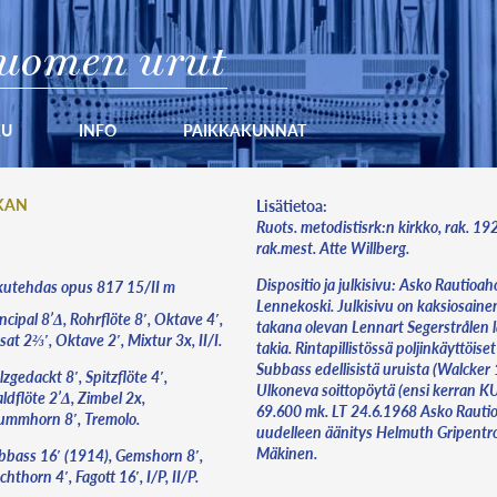
uomen urut
KU
INFO
PAIKKAKUNNAT
KAN
Lisätietoa:
Ruots. metodistisrk:n kirkko, rak. 19
rak.mest. Atte Willberg.
Dispositio ja julkisivu: Asko Rautioah
kutehdas opus 817 15/II m
Lennekoski. Julkisivu on kaksiosaine
ncipal 8’Δ, Rohrflöte 8′, Oktave 4′,
takana olevan Lennart Segerstrålen 
at 2⅔′, Oktave 2′, Mixtur 3x, II/I.
takia. Rintapillistössä poljinkäyttöiset
Subbass edellisistä uruista (Walcker
zgedackt 8′, Spitzflöte 4′,
Ulkoneva soittopöytä (ensi kerran KU:
ldflöte 2’Δ, Zimbel 2x,
69.600 mk. LT 24.6.1968 Asko Rauti
ummhorn 8′, Tremolo.
uudelleen äänitys Helmuth Gripentro
Mäkinen.
bbass 16′ (1914), Gemshorn 8′,
hthorn 4′, Fagott 16′, I/P, II/P.