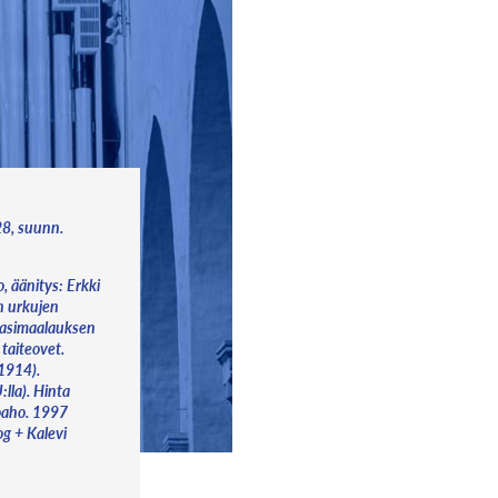
28, suunn.
o, äänitys: Erkki
n urkujen
lasimaalauksen
 taiteovet.
 1914).
lla). Hinta
oaho. 1997
g + Kalevi