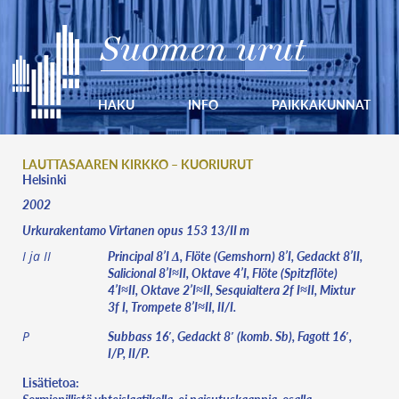
Suomen urut
HAKU
INFO
PAIKKAKUNNAT
LAUTTASAAREN KIRKKO – KUORIURUT
Helsinki
2002
Urkurakentamo Virtanen opus 153 13/II m
Principal 8’I Δ, Flöte (Gemshorn) 8’I, Gedackt 8’II,
I ja II
Salicional 8’I≈II, Oktave 4’I, Flöte (Spitzflöte)
4’I≈II, Oktave 2’I≈II, Sesquialtera 2f I≈II, Mixtur
3f I, Trompete 8’I≈II, II/I.
Subbass 16′, Gedackt 8′ (komb. Sb), Fagott 16′,
P
I/P, II/P.
Lisätietoa: