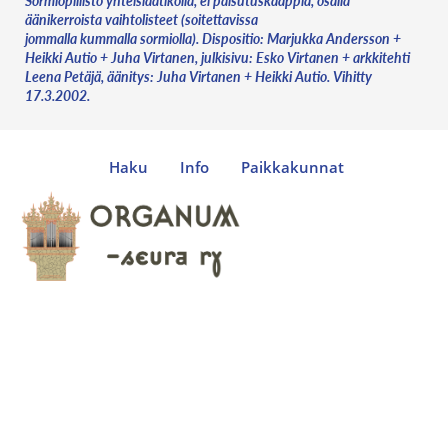
Sormiopillistö yhteislaatikolla, ei paisutuskaappia, osalla
äänikerroista vaihtolisteet (soitettavissa
jommalla kummalla sormiolla). Dispositio: Marjukka Andersson +
Heikki Autio + Juha Virtanen, julkisivu: Esko Virtanen + arkkitehti
Leena Petäjä, äänitys: Juha Virtanen + Heikki Autio. Vihitty
17.3.2002.
Haku
Info
Paikkakunnat