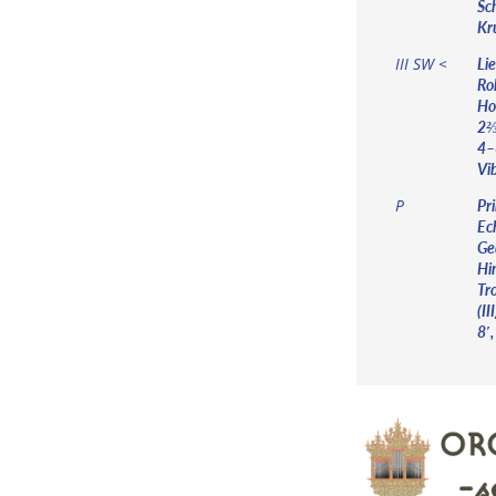
Sch
Kru
Lie
III SW <
Roh
Ho
2⅔′
4–6
Vib
Pri
P
Ech
Ged
Hi
Tr
(II
8′,