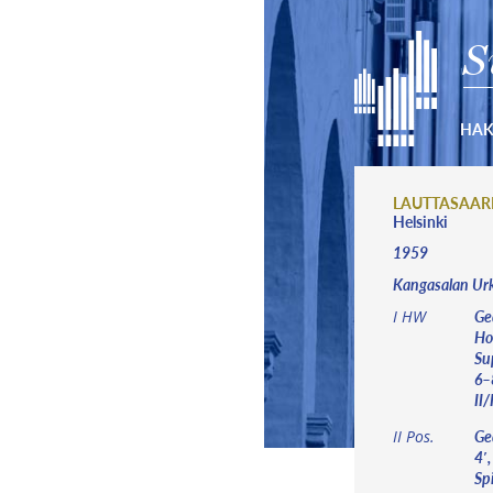
S
HA
LAUTTASAAR
Helsinki
1959
Kangasalan Urk
Ge
I HW
Ho
Su
6–8
II/I
Ge
II Pos.
4′,
Spi