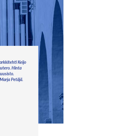
arkkitehti Keijo
Putero. Hinta
uusisto.
 Marja Petäjä.