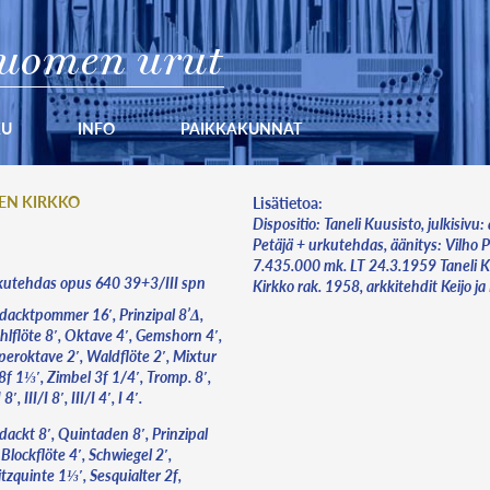
uomen urut
KU
INFO
PAIKKAKUNNAT
EN KIRKKO
Lisätietoa:
Dispositio: Taneli Kuusisto, julkisivu: 
Petäjä + urkutehdas, äänitys: Vilho 
7.435.000 mk. LT 24.3.1959 Taneli K
utehdas opus 640 39+3/III spn
Kirkko rak. 1958, arkkitehdit Keijo ja
dacktpommer 16′, Prinzipal 8’Δ,
hlflöte 8′, Oktave 4′, Gemshorn 4′,
peroktave 2′, Waldflöte 2′, Mixtur
f 1⅓′, Zimbel 3f 1/4′, Tromp. 8′,
 8′, III/I 8′, III/I 4′, I 4′.
dackt 8′, Quintaden 8′, Prinzipal
 Blockflöte 4′, Schwiegel 2′,
tzquinte 1⅓′, Sesquialter 2f,