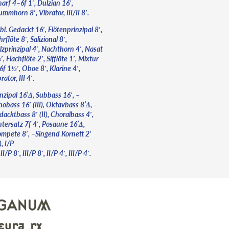
arf 4–6f 1′, Dulzian 16′,
mmhorn 8′, Vibrator, III/II 8′.
bl. Gedackt 16′, Flötenprinzipal 8′,
rflöte 8′, Salizional 8′,
lzprinzipal 4′, Nachthorn 4′, Nasat
, Flachflöte 2′, Sifflöte 1′, Mixtur
f 1⅓′, Oboe 8′, Klarine 4′,
rator, III 4′.
nzipal 16’Δ, Subbass 16′, –
obass 16′ (III), Oktavbass 8’Δ, –
acktbass 8′ (II), Choralbass 4′,
ntersatz 7f 4′, Posaune 16’Δ,
ompete 8′, –Singend Kornett 2′
I), I/P
 II/P 8′, III/P 8′, II/P 4′, III/P 4′.