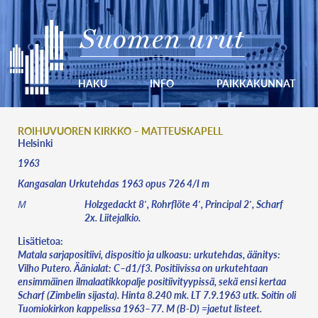
Suomen urut
HAKU
INFO
PAIKKAKUNNAT
ROIHUVUOREN KIRKKO – MATTEUSKAPELL
Helsinki
1963
Kangasalan Urkutehdas 1963 opus 726 4/I m
Holzgedackt 8′, Rohrflöte 4′, Principal 2′, Scharf
M
2x. Liitejalkio.
Lisätietoa:
Matala sarjapositiivi, dispositio ja ulkoasu: urkutehdas, äänitys:
Vilho Putero. Äänialat: C–d1/f3. Positiivissa on urkutehtaan
ensimmäinen ilmalaatikkopalje positiivityypissä, sekä ensi kertaa
Scharf (Zimbelin sijasta). Hinta 8.240 mk. LT 7.9.1963 utk. Soitin oli
Tuomiokirkon kappelissa 1963–77. M (B-D) =jaetut listeet.