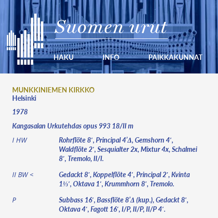
Suomen urut
HAKU
INFO
PAIKKAKUNNAT
MUNKKINIEMEN KIRKKO
Helsinki
1978
Kangasalan Urkutehdas opus 993 18/II m
Rohrflöte 8′, Principal 4’Δ, Gemshorn 4′,
I HW
Waldflöte 2′, Sesquialter 2x, Mixtur 4x, Schalmei
8′, Tremolo, II/I.
Gedackt 8′, Koppelflöte 4′, Principal 2′, Kvinta
II BW <
1⅓′, Oktava 1′, Krummhorn 8′, Tremolo.
Subbass 16′, Bassflöte 8’Δ (kup.), Gedackt 8′,
P
Oktava 4′, Fagott 16′, I/P, II/P, II/P 4′.