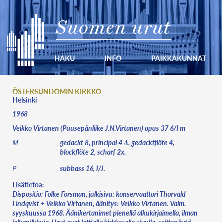
Suomen urut
HAKU
INFO
PAIKKAKUNNAT
ÖSTERSUNDOMIN KIRKKO
Helsinki
1968
Veikko Virtanen (Puusepänliike J.N.Virtanen) opus 37 6/I m
gedackt 8, principal 4 Δ, gedacktflöte 4,
M
blockflöte 2, scharf 2x.
subbass 16, I/J.
P
Lisätietoa:
Dispositio: Folke Forsman, julkisivu: konservaattori Thorvald
Lindqvist + Veikko Virtanen, äänitys: Veikko Virtanen. Valm.
syyskuussa 1968. Äänikertanimet pienellä alkukirjaimella, ilman