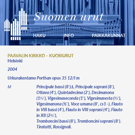
Suomen urut
HAKU
INFO
PAIKKAKUNNAT
PAAVALIN KIRKKO – KUORIURUT
Helsinki
2004
Urkurakentamo Porthan opus 35 12/I m
Principale bassi (8′)Δ, Principale soprani (8′),
M
Ottava (4′), Quintadecima (2′), Decimanona
(1⅓′), Vigesimaseconda (1′), Vigesimasesta (⅔′),
Vigesimanona (½′), Voce umana (8′, cs1–), Flauto
in VIII bassi (4′), Flauto in VIII soprani (4′), Flauto
in XII (2⅔′),
Tromboncini bassi (8′), Tromboncini soprani (8′).
Tiratutti, Rossignoli.