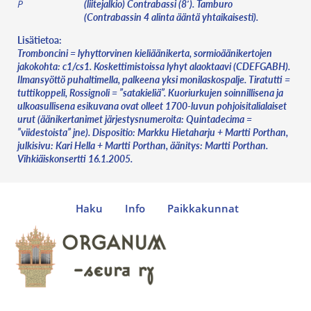
(liitejalkio) Contrabassi (8′). Tamburo
P
(Contrabassin 4 alinta ääntä yhtaikaisesti).
Lisätietoa:
Tromboncini = lyhyttorvinen kieliäänikerta, sormioäänikertojen
jakokohta: c1/cs1. Koskettimistoissa lyhyt alaoktaavi (CDEFGABH).
Ilmansyöttö puhaltimella, palkeena yksi monilaskospalje. Tiratutti =
tuttikoppeli, Rossignoli = ”satakieliä”. Kuoriurkujen soinnillisena ja
ulkoasullisena esikuvana ovat olleet 1700-luvun pohjoisitalialaiset
urut (äänikertanimet järjestysnumeroita: Quintadecima =
”viidestoista” jne). Dispositio: Markku Hietaharju + Martti Porthan,
julkisivu: Kari Hella + Martti Porthan, äänitys: Martti Porthan.
Vihkiäiskonsertti 16.1.2005.
Haku
Info
Paikkakunnat