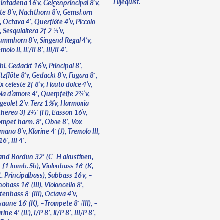
Liljequist.
intadena 16’v, Geigenprincipal 8’v,
öte 8’v, Nachthorn 8’v, Gemshorn
, Octava 4′, Querflöte 4’v, Piccolo
, Sesquialtera 2f 2 ⅔’v,
ummhorn 8’v, Singend Regal 4’v,
molo II, III/II 8′, III/II 4′.
bl. Gedackt 16’v, Principal 8′,
tzflöte 8’v, Gedackt 8’v, Fugara 8′,
x celeste 2f 8’v, Flauto dolce 4’v,
ola d’amore 4′, Querpfeife 2⅔’v,
geolet 2’v, Terz 1⅗’v, Harmonia
therea 3f 2⅔′ (H), Basson 16’v,
ompet harm. 8′, Oboe 8′, Vox
ana 8’v, Klarine 4′ (J), Tremolo III,
16′, III 4′.
and Bordun 32′ (C–H akustinen,
–f1 komb. Sb), Violonbass 16′ (K,
. Principalbass), Subbass 16’v, –
obass 16′ (III), Violoncello 8′, –
tenbass 8′ (III), Octava 4’v,
aune 16′ (K), –Trompete 8′ (III), –
rine 4′ (III), I/P 8′, II/P 8′, III/P 8′,