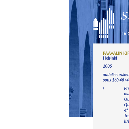
S
HA
PAAVALIN KI
Helsinki
2005
uudelleenrake
opus 160 48+4/
Pri
I
maj
Qui
Qu
4f 
Tro
II/I