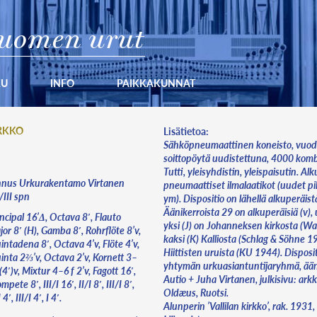
uomen urut
KU
INFO
PAIKKAKUNNAT
RKKO
Lisätietoa:
Sähköpneumaattinen koneisto, vuo
soittopöytä uudistettuna, 4000 komb
Tutti, yleisyhdistin, yleispaisutin. Al
nnus Urkurakentamo Virtanen
pneumaattiset ilmalaatikot (uudet p
III spn
ym). Dispositio on lähellä alkuperäist
Äänikerroista 29 on alkuperäisiä (v),
ncipal 16’Δ, Octava 8′, Flauto
yksi (J) on Johanneksen kirkosta (Wa
or 8′ (H), Gamba 8′, Rohrflöte 8’v,
kaksi (K) Kalliosta (Schlag & Söhne 19
ntadena 8′, Octava 4’v, Flöte 4’v,
Hiittisten uruista (KU 1944). Disposit
inta 2⅔’v, Octava 2’v, Kornett 3–
yhtymän urkuasiantuntijaryhmä, ääni
(4′)v, Mixtur 4–6 f 2’v, Fagott 16′,
Autio + Juha Virtanen, julkisivu: arkk
mpete 8′, III/I 16′, II/I 8′, III/I 8′,
Oldæus, Ruotsi.
 4′, III/I 4′, I 4′.
Alunperin ’Vallilan kirkko’, rak. 1931,