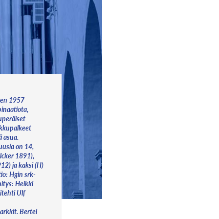
den 1957
inaatiota,
kuperäiset
ikkupalkeet
ä asua.
 uusia on 14,
lcker 1891),
12) ja kaksi (H)
io: Hgin srk-
tys: Heikki
itehti Ulf
 arkkit. Bertel