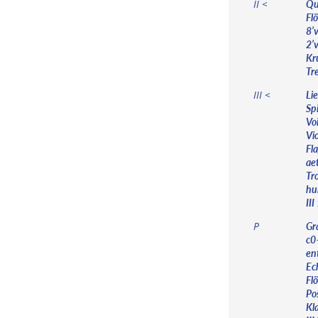
Qu
II <
Fl
8’v
2’v
Kr
Tre
Lie
III <
Spi
Voi
Vi
Fla
ae
Tr
hum
III 
Gr
P
c0
ent
Ech
Flö
Pos
Kla