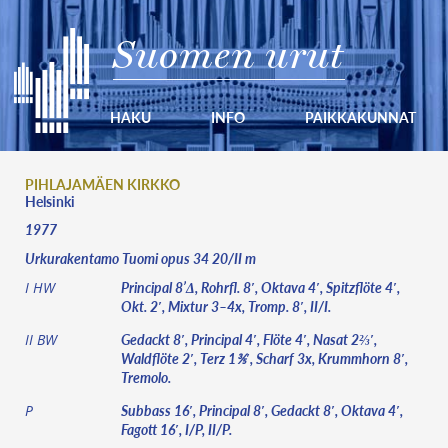
Suomen urut
HAKU
INFO
PAIKKAKUNNAT
PIHLAJAMÄEN KIRKKO
Helsinki
1977
Urkurakentamo Tuomi opus 34 20/II m
Principal 8’Δ, Rohrfl. 8′, Oktava 4′, Spitzflöte 4′,
I HW
Okt. 2′, Mixtur 3–4x, Tromp. 8′, II/I.
Gedackt 8′, Principal 4′, Flöte 4′, Nasat 2⅔′,
II BW
Waldflöte 2′, Terz 1⅗′, Scharf 3x, Krummhorn 8′,
Tremolo.
Subbass 16′, Principal 8′, Gedackt 8′, Oktava 4′,
P
Fagott 16′, I/P, II/P.