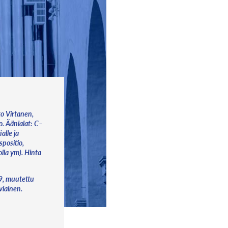
ko Virtanen,
o. Äänialat: C–
alle ja
spositio,
olla ym). Hinta
59, muutettu
iviainen.