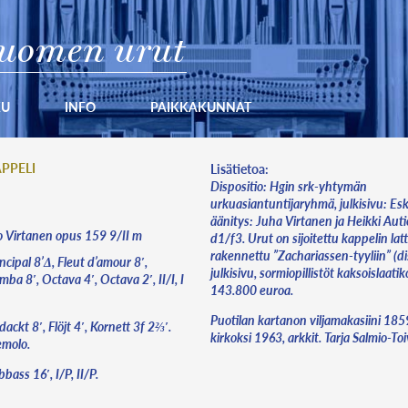
uomen urut
KU
INFO
PAIKKAKUNNAT
PPELI
Lisätietoa:
Dispositio: Hgin srk-yhtymän
urkuasiantuntijaryhmä, julkisivu: Es
äänitys: Juha Virtanen ja Heikki Auti
Virtanen opus 159 9/II m
d1/f3. Urut on sijoitettu kappelin latti
rakennettu ”Zachariassen-tyyliin” (di
ncipal 8’Δ, Fleut d’amour 8′,
julkisivu, sormiopillistöt kaksoislaatik
ba 8′, Octava 4′, Octava 2′, II/I, I
143.800 euroa.
Puotilan kartanon viljamakasiini 18
ackt 8′, Flöjt 4′, Kornett 3f 2⅔′.
kirkoksi 1963, arkkit. Tarja Salmio-To
emolo.
bass 16′, I/P, II/P.