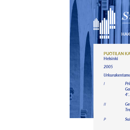
S
HA
PUOTILAN KA
Helsinki
2005
Urkurakentamo 
Pri
I
Gam
4′.
Ged
II
Tr
Sub
P