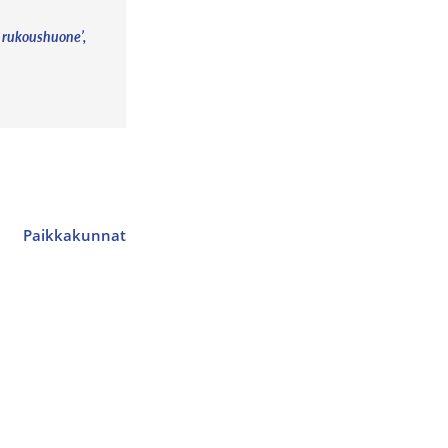
n rukoushuone’,
Paikkakunnat