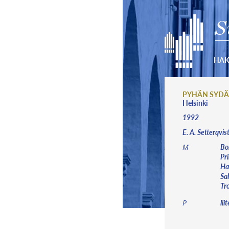
S
HA
PYHÄN SYDÄ
Helsinki
1992
E. A. Setterqvi
Bo
M
Pri
Har
Sal
Tr
lii
P