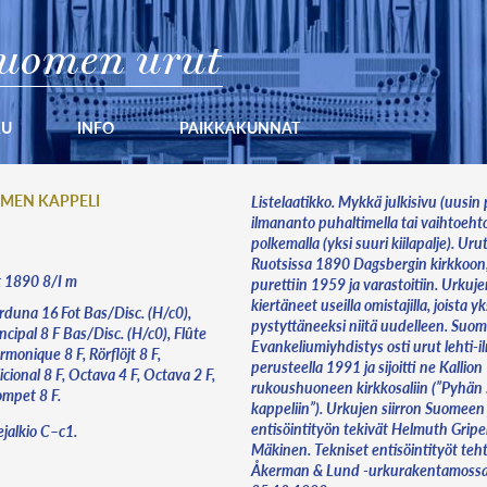
uomen urut
KU
INFO
PAIKKAKUNNAT
MEN KAPPELI
Listelaatikko. Mykkä julkisivu (uusin p
ilmananto puhaltimella tai vaihtoehto
polkemalla (yksi suuri kiilapalje). Uru
Ruotsissa 1890 Dagsbergin kirkkoon,
st 1890 8/I m
purettiin 1959 ja varastoitiin. Urkuj
kiertäneet useilla omistajilla, joista y
rduna 16 Fot Bas/Disc. (H/c0),
pystyttäneeksi niitä uudelleen. Suom
ncipal 8 F Bas/Disc. (H/c0), Flûte
Evankeliumiyhdistys osti urut lehti-
monique 8 F, Rörflöjt 8 F,
perusteella 1991 ja sijoitti ne Kallion
icional 8 F, Octava 4 F, Octava 2 F,
rukoushuoneen kirkkosaliin (”Pyhä
ompet 8 F.
kappeliin”). Urkujen siirron Suomeen 
entisöintityön tekivät Helmuth Gripe
tejalkio C–c1.
Mäkinen. Tekniset entisöintityöt teht
Åkerman & Lund -urkurakentamossa.