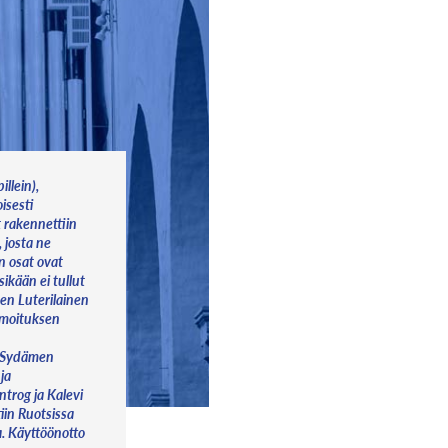
illein),
isesti
t rakennettiin
 josta ne
en osat ovat
ksikään ei tullut
en Luterilainen
ilmoituksen
n Sydämen
ja
ntrog ja Kalevi
iin Ruotsissa
 Käyttöönotto