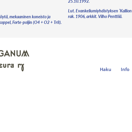
25.10.1992.
Lut. Evankeliumiyhdistyksen ’Kallio
rak. 1906, arkkit. Vilho Penttilä.
opöytä, mekaaninen koneisto ja
koppel, Forte-poljin (O4 + O2 + Tr8).
Haku
Info