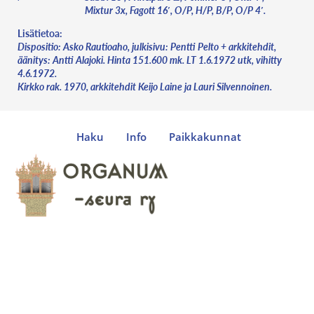
Mixtur 3x, Fagott 16′, O/P, H/P, B/P, O/P 4′.
Lisätietoa:
Dispositio: Asko Rautioaho, julkisivu: Pentti Pelto + arkkitehdit,
äänitys: Antti Alajoki. Hinta 151.600 mk. LT 1.6.1972 utk, vihitty
4.6.1972.
Kirkko rak. 1970, arkkitehdit Keijo Laine ja Lauri Silvennoinen.
Haku
Info
Paikkakunnat