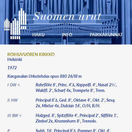
Suomen urut
HAKU
INFO
PAIKKAKUNNAT
ROIHUVUOREN KIRKKO
Helsinki
1972
Kangasalan Urkutehdas opus 880 26/III m
Rohrflöte 8′, Princ. 4’Δ, Koppelfl. 4′, Nasat 2⅔′,
I OW <
Waldfl. 2′, Scharf 4x, Trompete 8′, Trem.
Principal 8’Δ, Ged. 8′, Oktave 4′, Okt. 2′, Sesq.
II HW
2x, Mixtur 4x, Dulcian 16′, O/H, B/H.
Holzged. 8′, Spitzflöte 4′, Principal 2′, Sifflöte 1′,
III BW <
Zimbel 2x, Krummhorn 8′, Tremolo.
Subb. 16′, Principal 8’Δ, Pommer 8′, Okt. 4′,
P