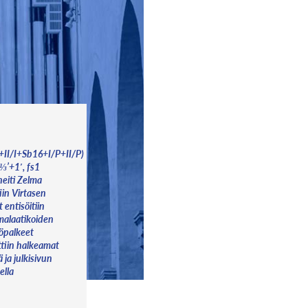
I/I+Sb16+I/P+II/P)
1⅓’+1′, fs1
neiti Zelma
tiin Virtasen
 entisöitiin
malaatikoiden
töpalkeet
ttiin halkeamat
ä ja julkisivun
ella