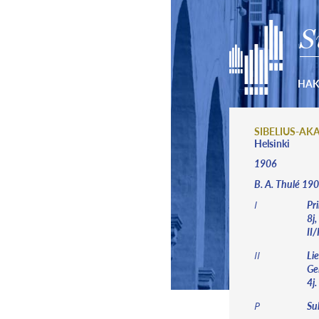
S
HA
SIBELIUS-AK
Helsinki
1906
B. A. Thulé 19
Pri
I
8j,
II/
Lie
II
Gei
4j.
Sub
P