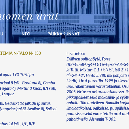
uomen urut
KU
INFO
PAIKKAKUNNAT
ATEMIA N-TALO N-K53
Lisätietoa:
Erillinen soittopöytä, Forte
(B8+Gba8+Fg4+LG16+Gpr8+A8+S4+I
ja Tutti. Mixtur: C 1’+⅔’+½′, fs0 2’+
06 opus 193 10/II pn
4’+2⅔’+2′. Hinta 5.980 mk (lahjoitti 
Lindh). Urut purettiin 1999 ja siirret
ncipal 8 jalk., Borduna 8j, Gamba
urkurakentamon varastotiloihin. Urut
 Fugara 4j, Mixtur 3 kuor., II/I sub,
2005 Virtasen urkurakentamossa. Il
I, I super.
pikkupalkeet sekä makasiini- ja syöt
nahoitettiin uudelleen. Samalla korja
bl. Gedackt 16 jalk.38 (puuta),
ilmalaatikoissa, palkeissa, puupilleiss
genprincipal 8j, Aeoline 8j, Salicet
puuosissa sekä varustettiin urut uud
puhaltimella. Aiemmin T-303.
bas 16 jalk., I/P, II/P.