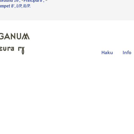
orduna 16′, –Principal 8′, –
mpet 8′, I/P, II/P.
Haku
Info