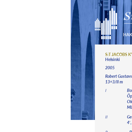
S
HA
S:T JACOBS 
Helsinki
2005
Robert Gustavs
13+3/II m
Bor
I
Öp
Okt
Mix
Ge
II
4′