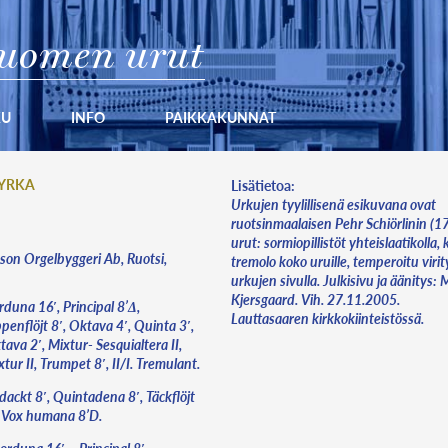
uomen urut
KU
INFO
PAIKKAKUNNAT
KYRKA
Lisätietoa:
Urkujen tyylillisenä esikuvana ovat
ruotsinmaalaisen Pehr Schiörlinin (
urut: sormiopillistöt yhteislaatikolla, k
son Orgelbyggeri Ab, Ruotsi,
tremolo koko uruille, temperoitu virit
urkujen sivulla. Julkisivu ja äänitys:
Kjersgaard. Vih. 27.11.2005.
duna 16′, Principal 8’Δ,
Lauttasaaren kirkkokiinteistössä.
penflöjt 8′, Oktava 4′, Quinta 3′,
ava 2′, Mixtur- Sesquialtera II,
tur II, Trumpet 8′, II/I. Tremulant.
dackt 8′, Quintadena 8′, Täckflöjt
, Vox humana 8’D.