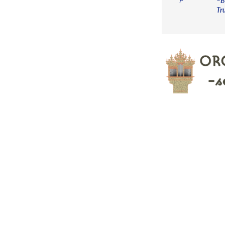
–B
P
Tru