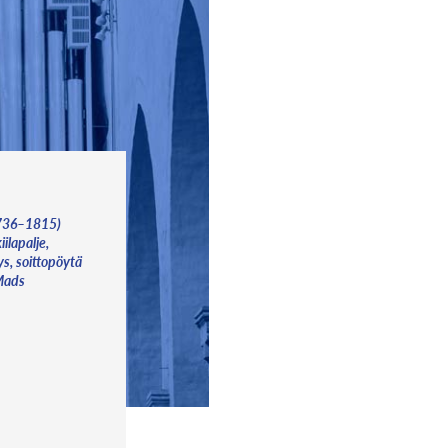
1736–1815)
iilapalje,
ys, soittopöytä
 Mads