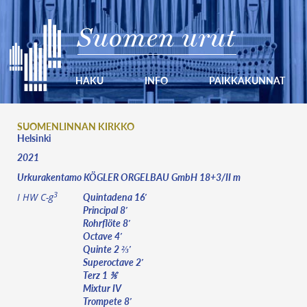
Suomen urut
HAKU
INFO
PAIKKAKUNNAT
SUOMENLINNAN KIRKKO
Helsinki
2021
Urkurakentamo KÖGLER ORGELBAU GmbH 18+3/II m
3
Quintadena 16′
I HW C-g
Principal 8′
Rohrflöte 8′
Octave 4′
Quinte 2 ⅔′
Superoctave 2′
Terz 1 ⅗′
Mixtur IV
Trompete 8′