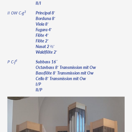
II/I
3
Principal 8′
II OW C-g
Borduna 8′
Viola 8′
Fugara 4′
Flöte 4′
Flöte 2′
Nasat 2 ⅔′
Waldflöte 2′
1
Subbass 16´
P C-f
Octavbass 8′ Transmission mit Ow
Bassflöte 8′ Transmission mit Ow
Cello 8′ Transmission mit Ow
I/P
II/P