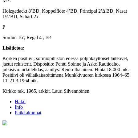
M <
Holzgedackt 8’BD, Koppelflöte 4’BD, Principal 2’Δ BD, Nasat
1⅓’BD, Scharf 2x.
P
Sordun 16′, Regal 4′, I/P.
Lisätietoa:
Korkea positiivi, sormiopillistön edessä poljinkäyttöiset taiteovet,
jaetut rekisterit. Dispositio: Pentti Soinne ja Asko Rautioaho,
julkisivu: urkutehdas, äänitys: Reino Ihalainen. Hinta 18.000 mk.
Positiivi oli väliaikaissoittimena Munkkivuoren kirkossa 1964–65.
LT 21.3.1964 utk.
Kirkko rak. 1965, arkkit. Lauri Silvennoinen.
Haku
Info
Paikkakunnat