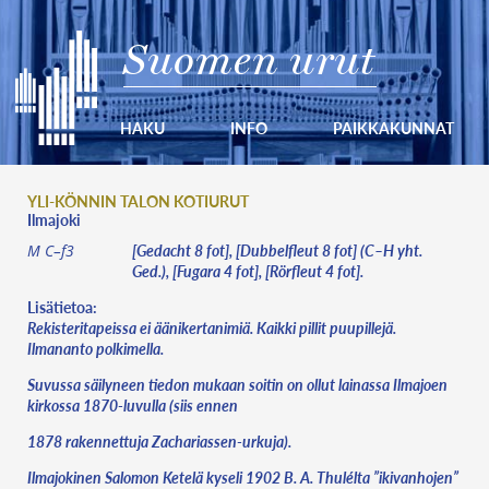
Suomen urut
HAKU
INFO
PAIKKAKUNNAT
YLI-KÖNNIN TALON KOTIURUT
Ilmajoki
[Gedacht 8 fot], [Dubbelfleut 8 fot] (C–H yht.
M C–f3
Ged.), [Fugara 4 fot], [Rörfleut 4 fot].
Lisätietoa:
Rekisteritapeissa ei äänikertanimiä. Kaikki pillit puupillejä.
Ilmananto polkimella.
Suvussa säilyneen tiedon mukaan soitin on ollut lainassa Ilmajoen
kirkossa 1870-luvulla (siis ennen
1878 rakennettuja Zachariassen-urkuja).
Ilmajokinen
Salomon Ketelä
kyseli 1902 B. A. Thulélta ”ikivanhojen”