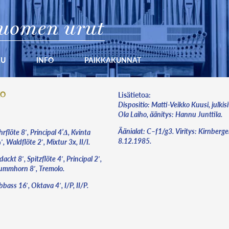
uomen urut
KU
INFO
PAIKKAKUNNAT
KO
Lisätietoa:
Dispositio: Matti-Veikko Kuusi, julkis
Ola Laiho, äänitys: Hannu Junttila.
Äänialat: C–f1/g3. Viritys: Kirnberger 
rflöte 8′, Principal 4’Δ, Kvinta
8.12.1985.
, Waldflöte 2′, Mixtur 3x, II/I.
ackt 8′, Spitzflöte 4′, Principal 2′,
ummhorn 8′, Tremolo.
bass 16′, Oktava 4′, I/P, II/P.