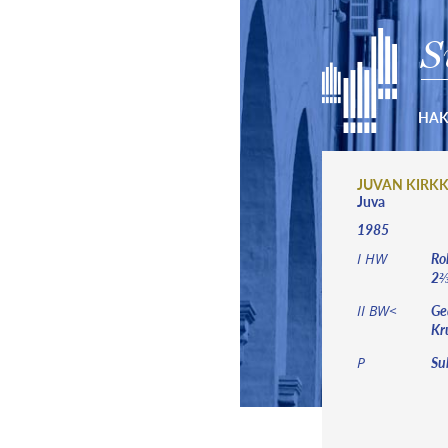
S
HA
JUVAN KIRK
Juva
1985
Roh
I HW
2⅔′
Ged
II BW<
Kr
Sub
P