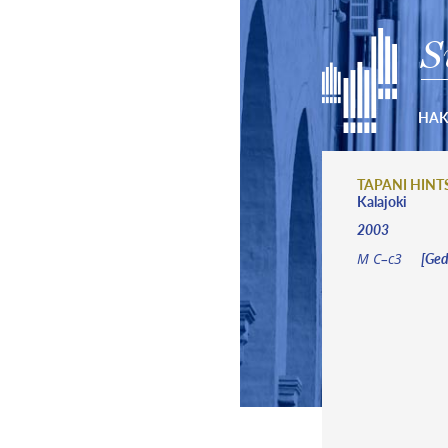
S
HA
TAPANI HIN
Kalajoki
2003
[Ged
M C–c3