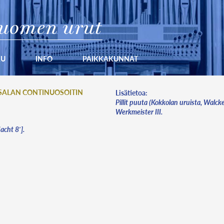
uomen urut
KU
INFO
PAIKKAKUNNAT
TSALAN CONTINUOSOITIN
Lisätietoa:
Pillit puuta (Kokkolan uruista, Walcke
Werkmeister III.
acht 8′].