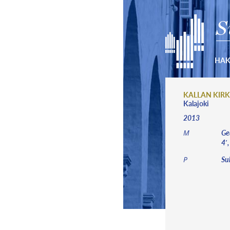
S
HA
KALLAN KIR
Kalajoki
2013
Ged
M
4′
Su
P