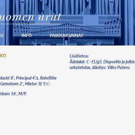
uomen urut
KU
INFO
PAIKKAKUNNAT
KKO
Lisätietoa:
Äänialat: C–f1/g3. Dispositio ja julkis
urkutehdas, äänitys: Vilho Putero.
ackt 8′, Principal 4’Δ, Rohrflöte
, Gemshorn 2′, Mixtur 3f 1⅓′.
bbass 16′, M/P.