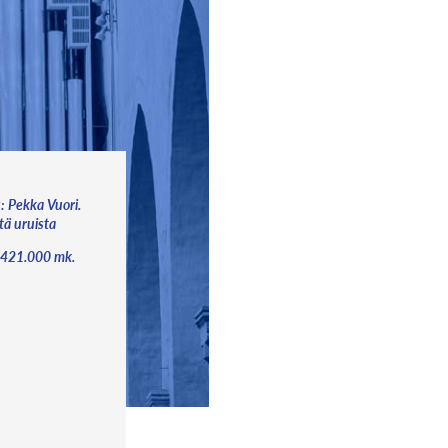
s: Pekka Vuori.
stä uruista
a 421.000 mk.