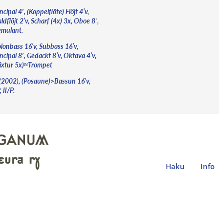
ncipal 4′, (Koppelflöte) Flöjt 4’v,
dflöjt 2’v, Scharf (4x) 3x, Oboe 8′,
emulant.
olonbass 16’v, Subbass 16’v,
ncipal 8′, Gedackt 8’v, Oktava 4’v,
ixtur 5x)≈Trompet
 (2002), (Posaune)>Bassun 16’v,
, II/P.
Haku
Info