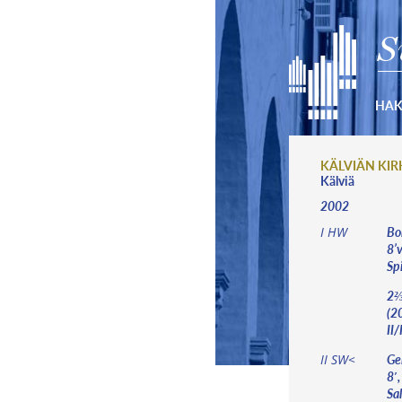
S
HA
KÄLVIÄN KI
Kälviä
2002
Bor
I HW
8’
Spi
2⅔
(20
II/I
Gei
II SW<
8′,
Sal