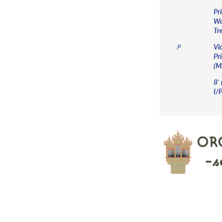
Pri
Wal
Tr
Vi
P
Pri
(M
8′
I/P