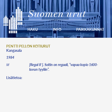
Suomen urut
HAKU
INFO
PAIKKAKUNNAT
PENTTI PELLON KOTIURUT
Kangasala
1984
[Regal 8′]. Soitin on regaali, ”vapaa kopio 1600-
M
luvun tyyliin”.
Lisätietoa: