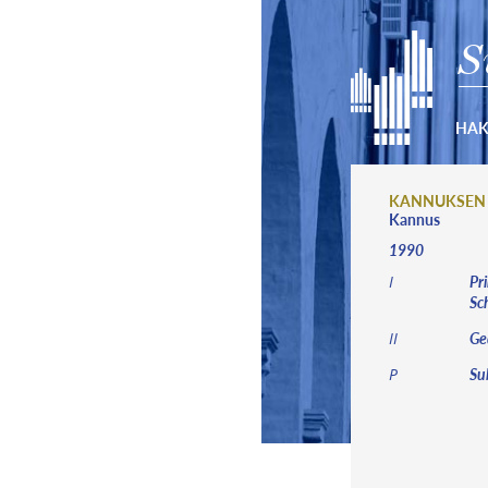
S
HA
KANNUKSEN
Kannus
1990
Pri
I
Sch
Ged
II
Sub
P