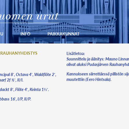
uomen urut
KU
INFO
PAIKKAKUNNAT
 RAUHANYHDISTYS
Lisätietoa:
Suunnittelu ja äänitys: Mauno Linna
olivat aluksi Pudasjärven Rauhanyhdi
Kannukseen siirrettäessä pillistön si
ncipal 8′, Octava 4′, Waldflöte 2′,
muutettiin (Eero Hintsala).
arf 2f ½′, II/I.
ackt 8′, Flöte 4′, Kvinta 1⅓′.
bass 16′, I/P, II/P.