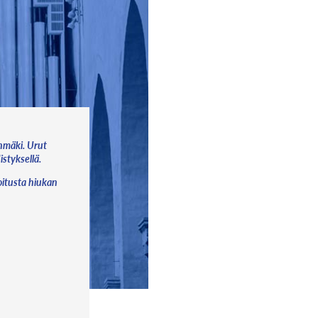
nmäki. Urut
styksellä.
joitusta hiukan