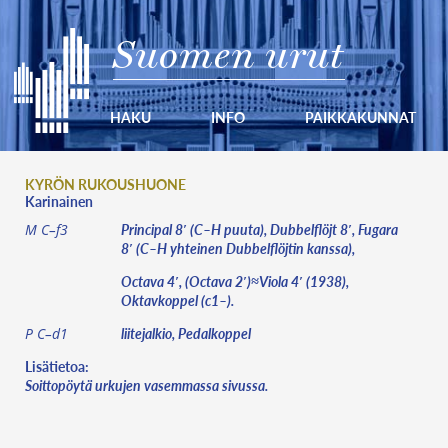
Suomen urut
HAKU
INFO
PAIKKAKUNNAT
KYRÖN RUKOUSHUONE
Karinainen
Principal 8′ (C–H puuta), Dubbelflöjt 8′, Fugara
M C–f3
8′ (C–H yhteinen Dubbelflöjtin kanssa),
Octava 4′, (Octava 2′)≈Viola 4′ (1938),
Oktavkoppel (c1–).
liitejalkio, Pedalkoppel
P C–d1
Lisätietoa:
Soittopöytä urkujen vasemmassa sivussa.