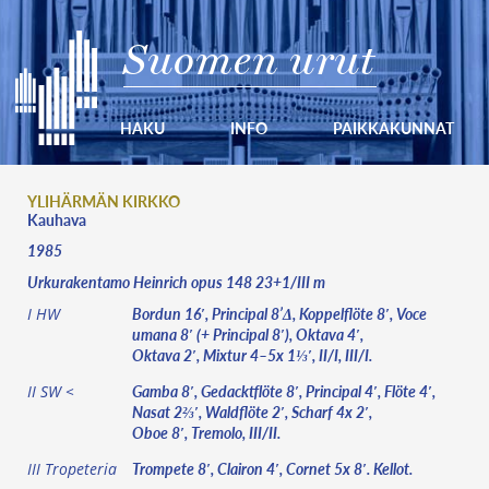
Suomen urut
HAKU
INFO
PAIKKAKUNNAT
YLIHÄRMÄN KIRKKO
Kauhava
1985
Urkurakentamo Heinrich opus 148 23+1/III m
Bordun 16′, Principal 8’Δ, Koppelflöte 8′, Voce
I HW
umana 8′ (+ Principal 8′), Oktava 4′,
Oktava 2′, Mixtur 4–5x 1⅓′, II/I, III/I.
Gamba 8′, Gedacktflöte 8′, Principal 4′, Flöte 4′,
II SW <
Nasat 2⅔′, Waldflöte 2′, Scharf 4x 2′,
Oboe 8′, Tremolo, III/II.
Trompete 8′, Clairon 4′, Cornet 5x 8′. Kellot.
III Tropeteria