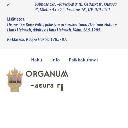
Subbass 16′, –Principal 8′ (I), Gedackt 8′, Oktava
P
4′, Mixtur 4x 5⅓′, Posaune 16′, I/P, II/P, III/P.
Lisätietoa:
Dispositio: Keijo Vättö, julkisivu: urkurakentamo /Dietmar Hahn +
Hans Heinrich, äänitys: Hans Heinrich. Valm. 16.9.1985.
Kirkko rak. Kaapo Hakola 1785–87.
Haku
Info
Paikkakunnat