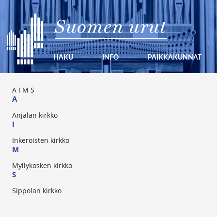
Suomen urut
HAKU
INFO
PAIKKAKUNNAT
A
I
M
S
A
Anjalan kirkko
I
Inkeroisten kirkko
M
Myllykosken kirkko
S
Sippolan kirkko