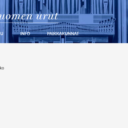
uomen urut
KU
INFO
PAIKKAKUNNAT
kko