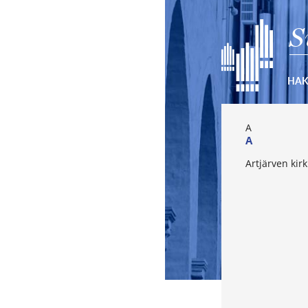
S
HA
A
A
Artjärven kir