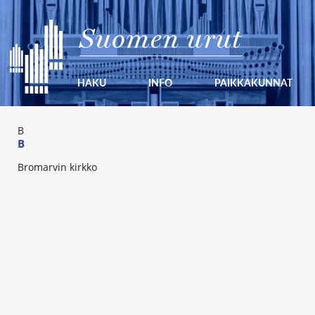
Suomen urut
HAKU
INFO
PAIKKAKUNNAT
B
B
Bromarvin kirkko